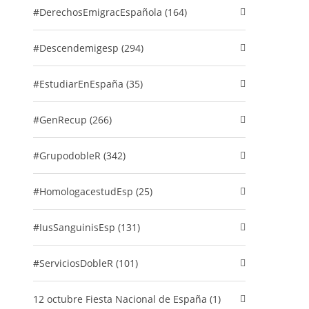
#DerechosEmigracEspañola (164)
#descendemigesp (294)
#EstudiarEnEspaña (35)
#GenRecup (266)
#GrupodobleR (342)
#HomologacestudEsp (25)
#IusSanguinisEsp (131)
#ServiciosDobleR (101)
12 octubre Fiesta Nacional de España (1)