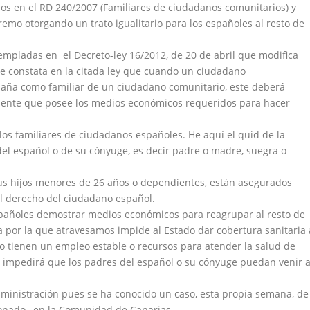
dos en el RD 240/2007 (Familiares de ciudadanos comunitarios) y
emo otorgando un trato igualitario para los españoles al resto de
empladas en el Decreto-ley 16/2012, de 20 de abril que modifica
 constata en la citada ley que cuando un ciudadano
spaña como familiar de un ciudadano comunitario, este deberá
diente que posee los medios económicos requeridos para hacer
 los familiares de ciudadanos españoles. He aquí el quid de la
del español o de su cónyuge, es decir padre o madre, suegra o
us hijos menores de 26 años o dependientes, están asegurados
del derecho del ciudadano español.
spañoles demostrar medios económicos para reagrupar al resto de
ca por la que atravesamos impide al Estado dar cobertura sanitaria 
o tienen un empleo estable o recursos para atender la salud de
sos impedirá que los padres del español o su cónyuge puedan venir 
inistración pues se ha conocido un caso, esta propia semana, de
onado, en la Comunidad de Canarias.