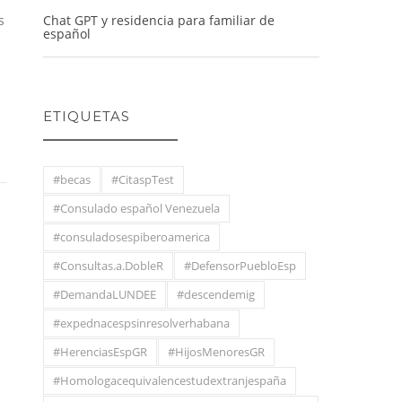
Chat GPT y residencia para familiar de
s
español
ETIQUETAS
#becas
#CitaspTest
#Consulado español Venezuela
#consuladosespiberoamerica
#Consultas.a.DobleR
#DefensorPuebloEsp
#DemandaLUNDEE
#descendemig
#expednacespsinresolverhabana
#HerenciasEspGR
#HijosMenoresGR
#Homologacequivalencestudextranjespaña