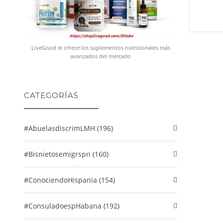
LiveGood le ofrece los suplementos nutricionales más
avanzados del mercado
CATEGORÍAS
#abuelasdiscrimLMH (196)
#Bisnietosemigrspn (160)
#conociendoHispania (154)
#consuladoespHabana (192)