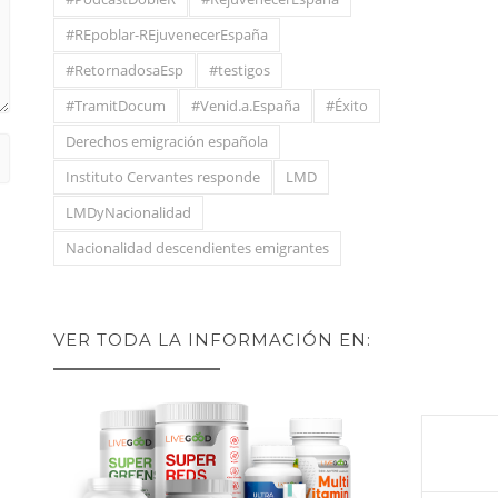
#REpoblar-REjuvenecerEspaña
#RetornadosaEsp
#testigos
#TramitDocum
#Venid.a.España
#Éxito
Derechos emigración española
Instituto Cervantes responde
LMD
LMDyNacionalidad
Nacionalidad descendientes emigrantes
VER TODA LA INFORMACIÓN EN: