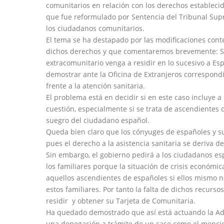
comunitarios en relación con los derechos estableci
que fue reformulado por Sentencia del Tribunal Supr
los ciudadanos comunitarios.
El tema se ha destapado por las modificaciones cont
dichos derechos y que comentaremos brevemente: Se
extracomunitario venga a residir en lo sucesivo a E
demostrar ante la Oficina de Extranjeros correspon
frente a la atención sanitaria.
El problema está en decidir si en este caso incluye a
cuestión, especialmente si se trata de ascendientes 
suegro del ciudadano español.
Queda bien claro que los cónyuges de españoles y s
pues el derecho a la asistencia sanitaria se deriva 
Sin embargo, el gobierno pedirá a los ciudadanos e
los familiares porque la situación de crisis económi
aquellos ascendientes de españoles si ellos mismo n
estos familiares. Por tanto la falta de dichos recur
residir y obtener su Tarjeta de Comunitaria.
Ha quedado demostrado que así está actuando la Adm
una denegación a trámite de un caso como el menci