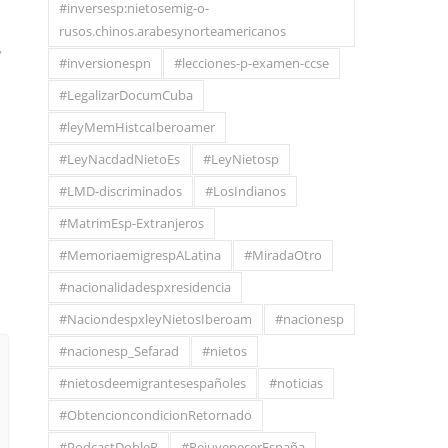
#inversesp:nietosemig-o-
rusos.chinos.arabesynorteamericanos
,
#inversionespn
#lecciones-p-examen-ccse
#LegalizarDocumCuba
#leyMemHistcaIberoamer
#LeyNacdadNietoEs
#LeyNietosp
#LMD-discriminados
#LosIndianos
#MatrimEsp-Extranjeros
#MemoriaemigrespALatina
#MiradaOtro
#nacionalidadespxresidencia
#NaciondespxleyNietosIberoam
#nacionesp
#nacionesp_Sefarad
#nietos
#nietosdeemigrantesespañoles
#noticias
#ObtencioncondicionRetornado
#PodcastDobleR
#RejuvenecerEspaña