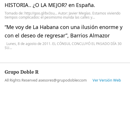
HISTORIA.. ¿O LA MEJOR? en España.
Tomado de: http://goo.gl/bv3su... Autor: Javier Megías. Estamos viviendo
tiempos complicados: el pesimismo inunda las calles y…
“Me voy de La Habana con una ilusión enorme y
con el deseo de regresar”, Barrios Almazor
Lunes, 8 de agosto de 2011. EL CÓNSUL CONCLUYÓ EL PASADO DÍA 30
SU…
Grupo Doble R
All Rights Reserved asesores@grupodobler.com
Ver Versión Web