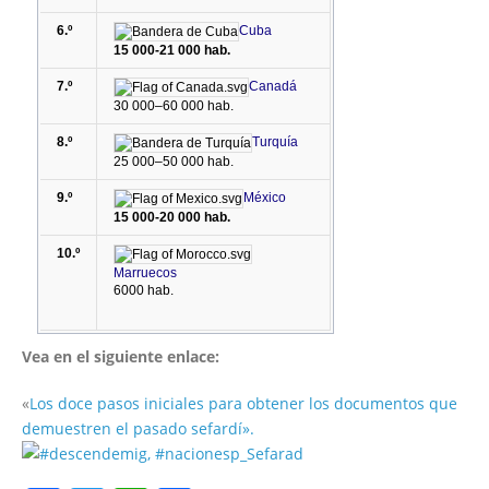
6.º
Cuba
15 000-21 000 hab.
7.º
Canadá
30 000–60 000 hab.
8.º
Turquía
25 000–50 000 hab.
9.º
México
15 000-20 000 hab.
10.º
Marruecos
6000 hab.
Vea en el siguiente enlace:
«
Los doce pasos iniciales para obtener los documentos que
demuestren el pasado sefardí».