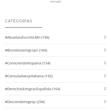
mercado
CATEGORÍAS
#abuelasdiscrimLMH (196)
#Bisnietosemigrspn (160)
#conociendoHispania (154)
#consuladoespHabana (192)
#DerechosEmigracEspañola (164)
#descendemigesp (294)