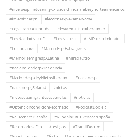
#inversesp:nietosemig-o-rusos.chinos.arabesynorteamericanos
#inversionespn
#lecciones-p-examen-ccse
#LegalizarDocumCuba
#leyMemHistcaIberoamer
#LeyNacdadNietoEs
#LeyNietosp
#LMD-discriminados
#LosIndianos
#MatrimEsp-Extranjeros
#MemoriaemigrespALatina
#MiradaOtro
#nacionalidadespxresidencia
#NaciondespxleyNietosIberoam
#nacionesp
#nacionesp_Sefarad
#nietos
#nietosdeemigrantesespañoles
#noticias
#ObtencioncondicionRetornado
#PodcastDobleR
#RejuvenecerEspaña
#REpoblar-REjuvenecerEspaña
#RetornadosaEsp
#testigos
#TramitDocum
#Venid.a.España
#Éxito
Derechos emigración española