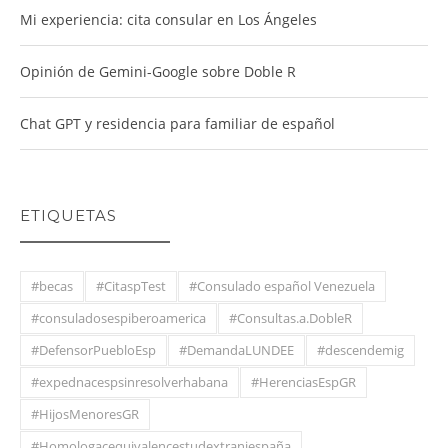
Mi experiencia: cita consular en Los Ángeles
Opinión de Gemini-Google sobre Doble R
Chat GPT y residencia para familiar de español
ETIQUETAS
#becas
#CitaspTest
#Consulado español Venezuela
#consuladosespiberoamerica
#Consultas.a.DobleR
#DefensorPuebloEsp
#DemandaLUNDEE
#descendemig
#expednacespsinresolverhabana
#HerenciasEspGR
#HijosMenoresGR
#Homologacequivalencestudextranjespaña