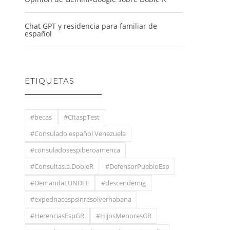
Chat GPT y residencia para familiar de
español
ETIQUETAS
#becas
#CitaspTest
#Consulado español Venezuela
#consuladosespiberoamerica
#Consultas.a.DobleR
#DefensorPuebloEsp
#DemandaLUNDEE
#descendemig
#expednacespsinresolverhabana
#HerenciasEspGR
#HijosMenoresGR