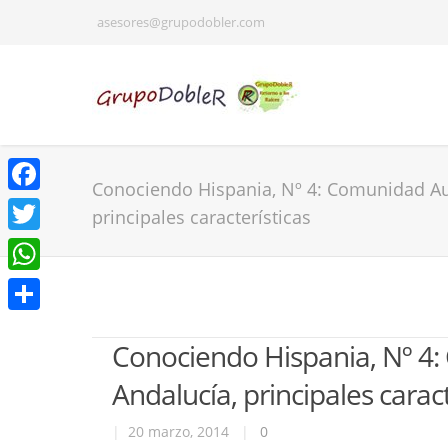
asesores@grupodobler.com
Conociendo Hispania, Nº 4: Comunidad A
Facebook
principales características
Twitter
WhatsApp
Share
Conociendo Hispania, Nº 
Andalucía, principales caract
|
20 marzo, 2014
|
0