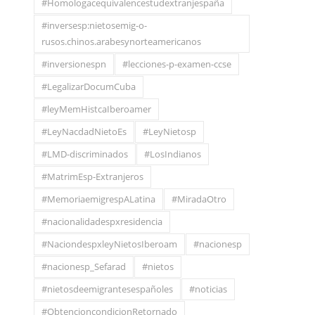
#Homologacequivalencestudextranjespaña
#inversesp:nietosemig-o-
rusos.chinos.arabesynorteamericanos
#inversionespn
#lecciones-p-examen-ccse
#LegalizarDocumCuba
#leyMemHistcaIberoamer
#LeyNacdadNietoEs
#LeyNietosp
#LMD-discriminados
#LosIndianos
#MatrimEsp-Extranjeros
#MemoriaemigrespALatina
#MiradaOtro
#nacionalidadespxresidencia
#NaciondespxleyNietosIberoam
#nacionesp
#nacionesp_Sefarad
#nietos
#nietosdeemigrantesespañoles
#noticias
#ObtencioncondicionRetornado