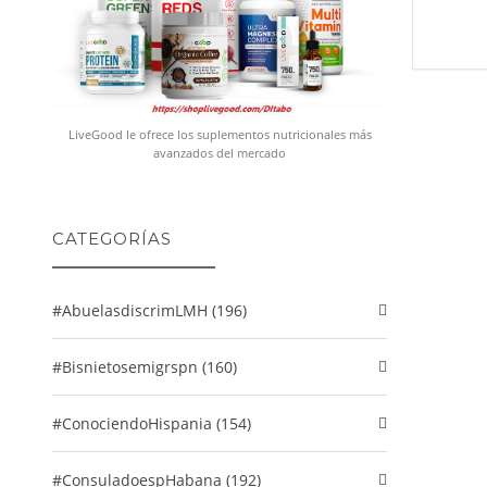
LiveGood le ofrece los suplementos nutricionales más
avanzados del mercado
CATEGORÍAS
#abuelasdiscrimLMH (196)
#Bisnietosemigrspn (160)
#conociendoHispania (154)
#consuladoespHabana (192)