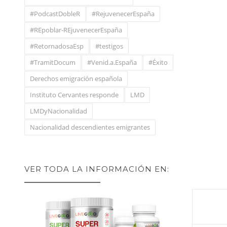
#PodcastDobleR
#RejuvenecerEspaña
#REpoblar-REjuvenecerEspaña
#RetornadosaEsp
#testigos
#TramitDocum
#Venid.a.España
#Éxito
Derechos emigración española
Instituto Cervantes responde
LMD
LMDyNacionalidad
Nacionalidad descendientes emigrantes
VER TODA LA INFORMACIÓN EN: