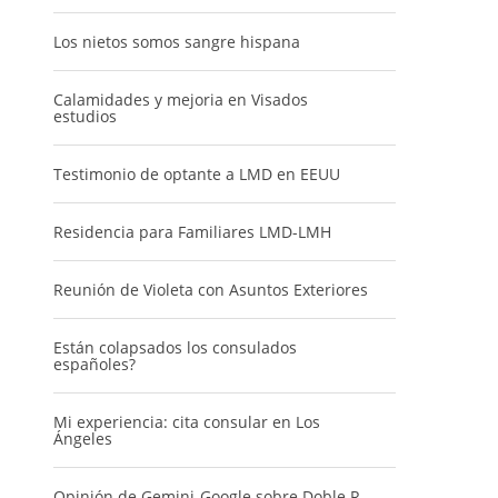
Los nietos somos sangre hispana
Calamidades y mejoria en Visados
estudios
Testimonio de optante a LMD en EEUU
Residencia para Familiares LMD-LMH
Reunión de Violeta con Asuntos Exteriores
Están colapsados los consulados
españoles?
Mi experiencia: cita consular en Los
Ángeles
Opinión de Gemini-Google sobre Doble R