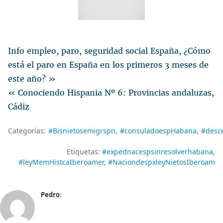
Info empleo, paro, seguridad social España, ¿Cómo
está el paro en España en los primeros 3 meses de
este año? »
« Conociendo Hispania Nº 6: Provincias andaluzas,
Cádiz
Categorías:
#Bisnietosemigrspn
#consuladoespHabana
#desc
Etiquetas:
#expednacespsinresolverhabana
#leyMemHistcaIberoamer
#NaciondespxleyNietosIberoam
Pedro
: