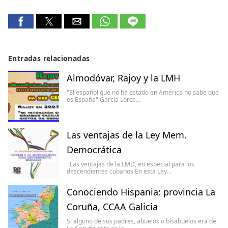
Entradas relacionadas
Almodóvar, Rajoy y la LMH
"El español que no ha estado en América no sabe qué
es España" García Lorca…
Las ventajas de la Ley Mem.
Democrática
Las ventajas de la LMD, en especial para los
descendientes cubanos En esta Ley…
Conociendo Hispania: provincia La
Coruña, CCAA Galicia
Si alguno de sus padres, abuelos o bisabuelos era de