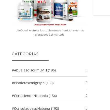
LiveGood le ofrece los suplementos nutricionales más
avanzados del mercado
CATEGORÍAS
#abuelasdiscrimLMH (196)
#Bisnietosemigrspn (160)
#conociendoHispania (154)
#consuladoespHabana (192)