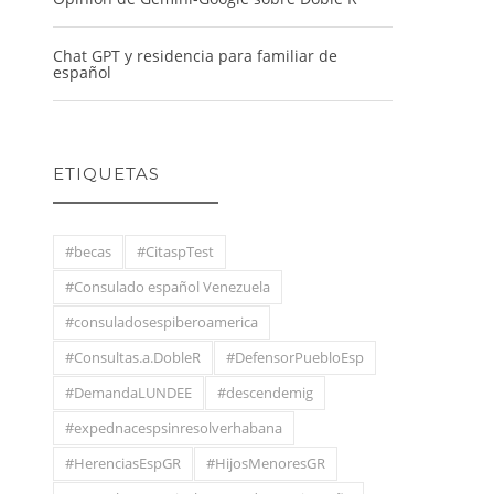
Chat GPT y residencia para familiar de
español
ETIQUETAS
#becas
#CitaspTest
#Consulado español Venezuela
#consuladosespiberoamerica
#Consultas.a.DobleR
#DefensorPuebloEsp
#DemandaLUNDEE
#descendemig
#expednacespsinresolverhabana
#HerenciasEspGR
#HijosMenoresGR