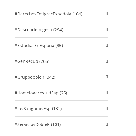
#DerechosEmigracEspañola (164)
#descendemigesp (294)
#EstudiarEnEspaña (35)
#GenRecup (266)
#GrupodobleR (342)
#HomologacestudEsp (25)
#IusSanguinisEsp (131)
#ServiciosDobleR (101)