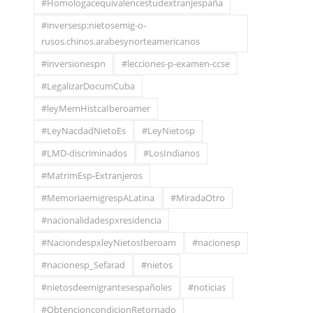
#Homologacequivalencestudextranjespaña
#inversesp:nietosemig-o-
rusos.chinos.arabesynorteamericanos
#inversionespn
#lecciones-p-examen-ccse
#LegalizarDocumCuba
#leyMemHistcaIberoamer
#LeyNacdadNietoEs
#LeyNietosp
#LMD-discriminados
#LosIndianos
#MatrimEsp-Extranjeros
#MemoriaemigrespALatina
#MiradaOtro
#nacionalidadespxresidencia
#NaciondespxleyNietosIberoam
#nacionesp
#nacionesp_Sefarad
#nietos
#nietosdeemigrantesespañoles
#noticias
#ObtencioncondicionRetornado