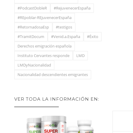
#PodcastDobleR
#RejuvenecerEspaña
#REpoblar-REjuvenecerEspaña
#RetornadosaEsp
#testigos
#TramitDocum
#Venid.a.España
#Éxito
Derechos emigración española
Instituto Cervantes responde
LMD
LMDyNacionalidad
Nacionalidad descendientes emigrantes
VER TODA LA INFORMACIÓN EN: