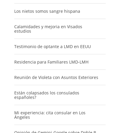
Los nietos somos sangre hispana
Calamidades y mejoria en Visados
estudios
Testimonio de optante a LMD en EEUU
Residencia para Familiares LMD-LMH
Reunión de Violeta con Asuntos Exteriores
Están colapsados los consulados
españoles?
Mi experiencia: cita consular en Los
Ángeles
Opinión de Gemini-Google sobre Doble R