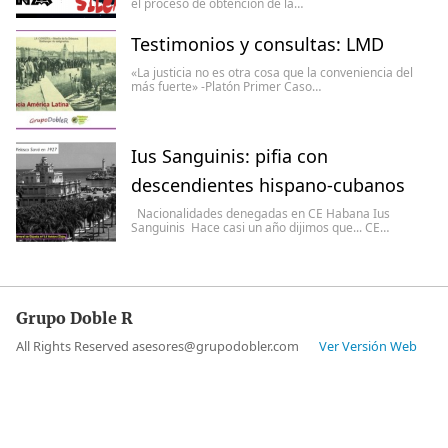
el proceso de obtención de la…
Testimonios y consultas: LMD
«La justicia no es otra cosa que la conveniencia del
más fuerte» -Platón Primer Caso…
Ius Sanguinis: pifia con
descendientes hispano-cubanos
Nacionalidades denegadas en CE Habana Ius
Sanguinis Hace casi un año dijimos que... CE…
Grupo Doble R
All Rights Reserved asesores@grupodobler.com
Ver Versión Web