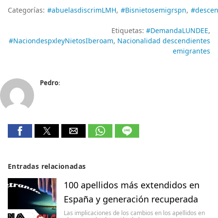
Categorías:
#abuelasdiscrimLMH
#Bisnietosemigrspn
#desce
Etiquetas:
#DemandaLUNDEE
#NaciondespxleyNietosIberoam
Nacionalidad descendientes
emigrantes
Pedro
:
Entradas relacionadas
100 apellidos más extendidos en
España y generación recuperada
Las implicaciones de los cambios en los apellidos en