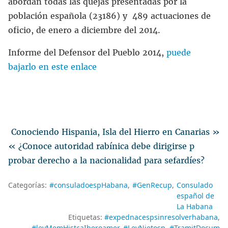
abordan todas las quejas presentadas por la
población española (23186) y 489 actuaciones de
oficio, de enero a diciembre del 2014.
Informe del Defensor del Pueblo 2014,
puede
bajarlo en este enlace
Conociendo Hispania, Isla del Hierro en Canarias »
« ¿Conoce autoridad rabínica debe dirigirse p
probar derecho a la nacionalidad para sefardíes?
Categorías:
#consuladoespHabana
#GenRecup
Consulado
español de
La Habana
Etiquetas:
#expednacespsinresolverhabana
#leyMemHistcaIberoamer
#LeyNietosp
#TramitDocum