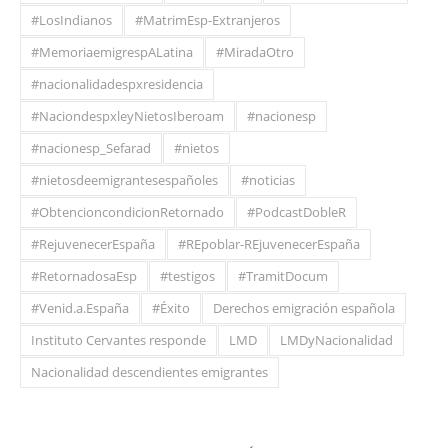
#LosIndianos
#MatrimEsp-Extranjeros
#MemoriaemigrespALatina
#MiradaOtro
#nacionalidadespxresidencia
#NaciondespxleyNietosIberoam
#nacionesp
#nacionesp_Sefarad
#nietos
#nietosdeemigrantesespañoles
#noticias
#ObtencioncondicionRetornado
#PodcastDobleR
#RejuvenecerEspaña
#REpoblar-REjuvenecerEspaña
#RetornadosaEsp
#testigos
#TramitDocum
#Venid.a.España
#Éxito
Derechos emigración española
Instituto Cervantes responde
LMD
LMDyNacionalidad
Nacionalidad descendientes emigrantes