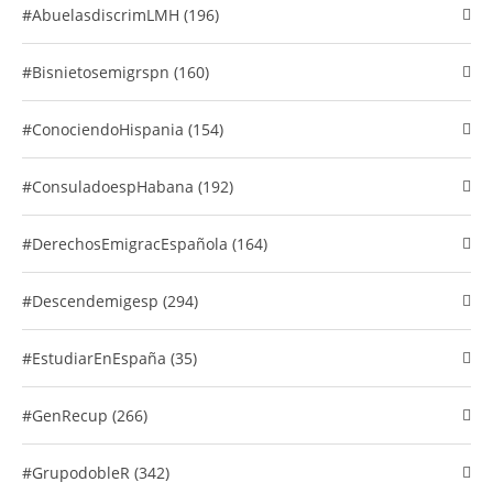
#abuelasdiscrimLMH (196)
#Bisnietosemigrspn (160)
#conociendoHispania (154)
#consuladoespHabana (192)
#DerechosEmigracEspañola (164)
#descendemigesp (294)
#EstudiarEnEspaña (35)
#GenRecup (266)
#GrupodobleR (342)