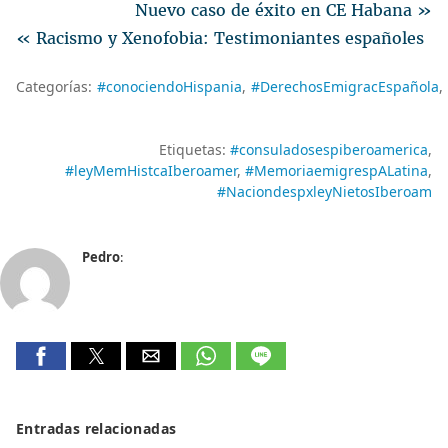
Nuevo caso de éxito en CE Habana »
« Racismo y Xenofobia: Testimoniantes españoles
Categorías:
#conociendoHispania
#DerechosEmigracEspañola
Etiquetas:
#consuladosespiberoamerica
#leyMemHistcaIberoamer
#MemoriaemigrespALatina
#NaciondespxleyNietosIberoam
Pedro
:
Entradas relacionadas