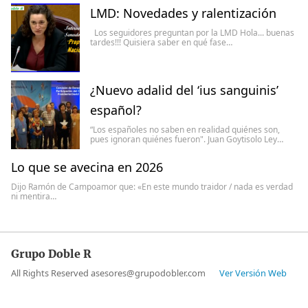
LMD: Novedades y ralentización
Los seguidores preguntan por la LMD Hola... buenas
tardes!!! Quisiera saber en qué fase…
¿Nuevo adalid del ‘ius sanguinis’
español?
“Los españoles no saben en realidad quiénes son,
pues ignoran quiénes fueron". Juan Goytisolo Ley…
Lo que se avecina en 2026
Dijo Ramón de Campoamor que: «En este mundo traidor / nada es verdad
ni mentira…
Grupo Doble R
All Rights Reserved asesores@grupodobler.com
Ver Versión Web