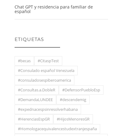
Chat GPT y residencia para familiar de
español
ETIQUETAS
#becas
#CitaspTest
#Consulado español Venezuela
#consuladosespiberoamerica
#Consultas.a.DobleR
#DefensorPuebloEsp
#DemandaLUNDEE
#descendemig
#expednacespsinresolverhabana
#HerenciasEspGR
#HijosMenoresGR
#Homologacequivalencestudextranjespaña