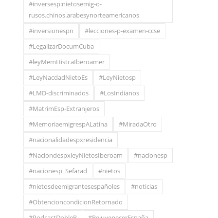
#inversesp:nietosemig-o-
rusos.chinos.arabesynorteamericanos
#inversionespn
#lecciones-p-examen-ccse
#LegalizarDocumCuba
#leyMemHistcaIberoamer
#LeyNacdadNietoEs
#LeyNietosp
#LMD-discriminados
#LosIndianos
#MatrimEsp-Extranjeros
#MemoriaemigrespALatina
#MiradaOtro
#nacionalidadespxresidencia
#NaciondespxleyNietosIberoam
#nacionesp
#nacionesp_Sefarad
#nietos
#nietosdeemigrantesespañoles
#noticias
#ObtencioncondicionRetornado
#PodcastDobleR
#RejuvenecerEspaña