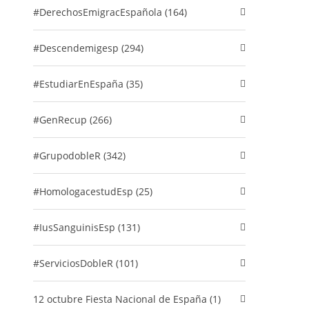
#DerechosEmigracEspañola (164)
#descendemigesp (294)
#EstudiarEnEspaña (35)
#GenRecup (266)
#GrupodobleR (342)
#HomologacestudEsp (25)
#IusSanguinisEsp (131)
#ServiciosDobleR (101)
12 octubre Fiesta Nacional de España (1)