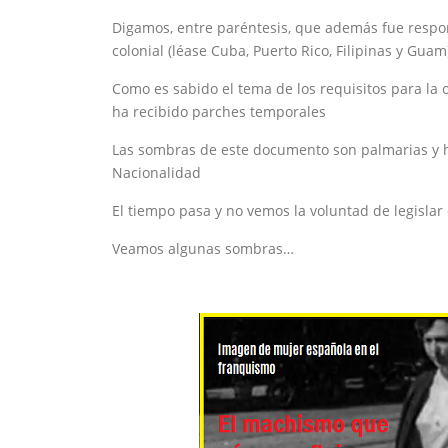
Digamos, entre paréntesis, que además fue respon
colonial (léase Cuba, Puerto Rico, Filipinas y Guam
Como es sabido el tema de los requisitos para la 
ha recibido parches temporales
Las sombras de este documento son palmarias y 
Nacionalidad
El tiempo pasa y no vemos la voluntad de legislar
Veamos algunas sombras…