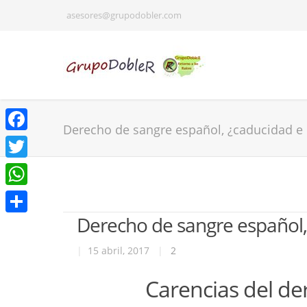
asesores@grupodobler.com
Derecho de sangre español, ¿caducidad e
Facebook
Twitter
WhatsApp
Derecho de sangre español,
Share
|
15 abril, 2017
|
2
Carencias del de