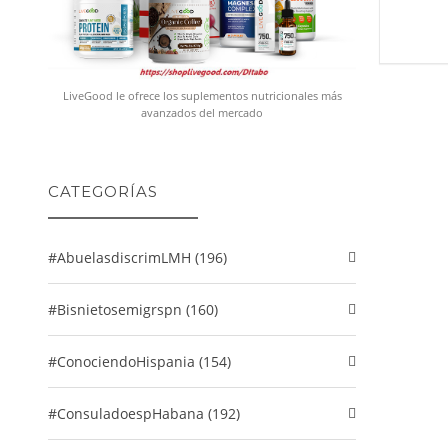
LiveGood le ofrece los suplementos nutricionales más
avanzados del mercado
CATEGORÍAS
#abuelasdiscrimLMH (196)
#Bisnietosemigrspn (160)
#conociendoHispania (154)
#consuladoespHabana (192)