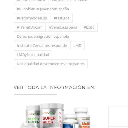
#REpoblar-REjuvenecerEspaña
#RetornadosaEsp
#testigos
#TramitDocum
#Venid.a.España
#Éxito
Derechos emigración española
Instituto Cervantes responde
LMD
LMDyNacionalidad
Nacionalidad descendientes emigrantes
VER TODA LA INFORMACIÓN EN: