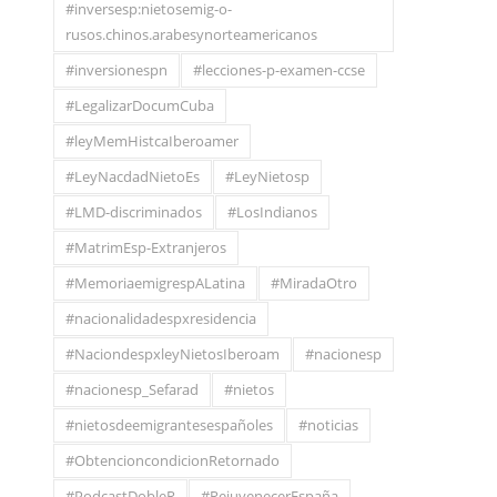
#inversesp:nietosemig-o-
rusos.chinos.arabesynorteamericanos
#inversionespn
#lecciones-p-examen-ccse
#LegalizarDocumCuba
#leyMemHistcaIberoamer
#LeyNacdadNietoEs
#LeyNietosp
#LMD-discriminados
#LosIndianos
#MatrimEsp-Extranjeros
#MemoriaemigrespALatina
#MiradaOtro
#nacionalidadespxresidencia
#NaciondespxleyNietosIberoam
#nacionesp
#nacionesp_Sefarad
#nietos
#nietosdeemigrantesespañoles
#noticias
#ObtencioncondicionRetornado
#PodcastDobleR
#RejuvenecerEspaña