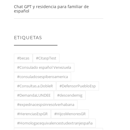
Chat GPT y residencia para familiar de
español
ETIQUETAS
#becas
#CitaspTest
#Consulado español Venezuela
#consuladosespiberoamerica
#Consultas.a.DobleR
#DefensorPuebloEsp
#DemandaLUNDEE
#descendemig
#expednacespsinresolverhabana
#HerenciasEspGR
#HijosMenoresGR
#Homologacequivalencestudextranjespaña