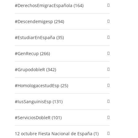
#DerechosEmigracEspañola (164)
#descendemigesp (294)
#EstudiarEnEspaña (35)
#GenRecup (266)
#GrupodobleR (342)
#HomologacestudEsp (25)
#IusSanguinisEsp (131)
#ServiciosDobleR (101)
12 octubre Fiesta Nacional de España (1)