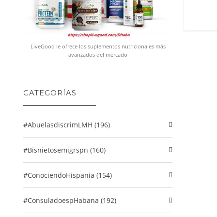
LiveGood le ofrece los suplementos nutricionales más
avanzados del mercado
CATEGORÍAS
#abuelasdiscrimLMH (196)
#Bisnietosemigrspn (160)
#conociendoHispania (154)
#consuladoespHabana (192)