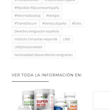
#REpoblar-REjuvenecerEspaña
#RetornadosaEsp
#testigos
#TramitDocum
#Venid.a.España
#Éxito
Derechos emigración española
Instituto Cervantes responde
LMD
LMDyNacionalidad
Nacionalidad descendientes emigrantes
VER TODA LA INFORMACIÓN EN: