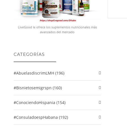
LiveGood le ofrece los suplementos nutricionales más
avanzados del mercado
CATEGORÍAS
#abuelasdiscrimLMH (196)
#Bisnietosemigrspn (160)
#conociendoHispania (154)
#consuladoespHabana (192)