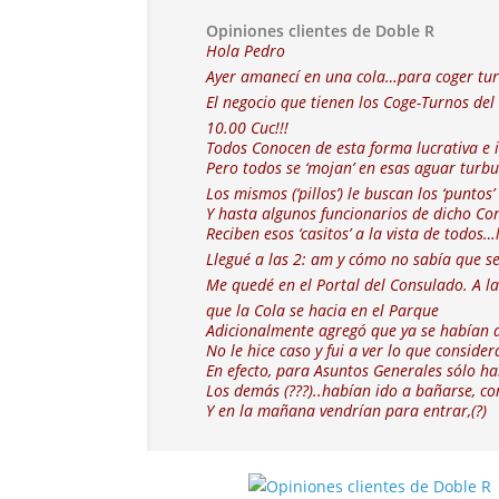
Opiniones clientes de Doble R
Hola Pedro
Ayer amanecí en una cola…para coger tu
El negocio que tienen los Coge-Turnos de
10.00 Cuc!!!
Todos Conocen de esta forma lucrativa e i
Pero todos se ‘mojan’ en esas aguar turbu
Los mismos (‘pillos’) le buscan los ‘puntos
Y hasta algunos funcionarios de dicho Co
Reciben esos ‘casitos’ a la vista de todos…
Llegué a las 2: am y cómo no sabía que s
Me quedé en el Portal del Consulado. A l
que la Cola se hacia en el Parque
Adicionalmente agregó que ya se habían a
No le hice caso y fui a ver lo que consi
En efecto, para Asuntos Generales sólo h
Los demás (???)..habían ido a bañarse, c
Y en la mañana vendrían para entrar,(?)