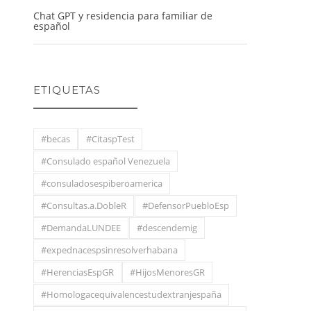
Chat GPT y residencia para familiar de
español
ETIQUETAS
#becas
#CitaspTest
#Consulado español Venezuela
#consuladosespiberoamerica
#Consultas.a.DobleR
#DefensorPuebloEsp
#DemandaLUNDEE
#descendemig
#expednacespsinresolverhabana
#HerenciasEspGR
#HijosMenoresGR
#Homologacequivalencestudextranjespaña