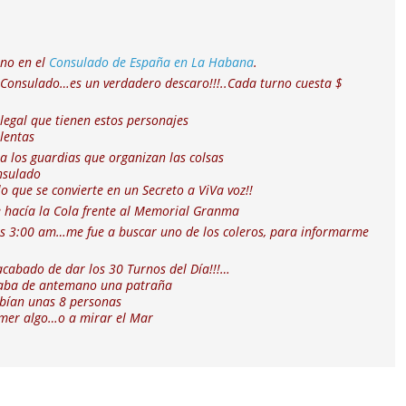
rno en el
Consulado de España en La Habana
.
l Consulado…es un verdadero descaro!!!..Cada turno cuesta $
legal que tienen estos personajes
lentas
’ a los guardias que organizan las colsas
nsulado
lo que se convierte en un Secreto a ViVa voz!!
e hacía la Cola frente al Memorial Granma
as 3:00 am…me fue a buscar uno de los coleros, para informarme
cabado de dar los 30 Turnos del Día!!!…
deraba de antemano una patraña
abían unas 8 personas
omer algo…o a mirar el Mar