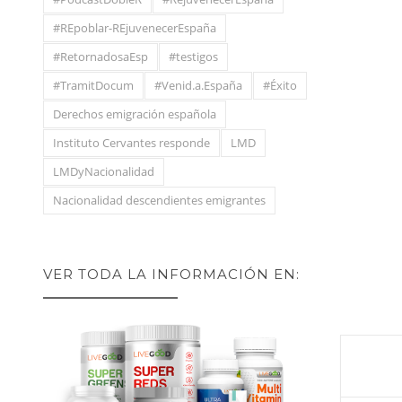
#REpoblar-REjuvenecerEspaña
#RetornadosaEsp
#testigos
#TramitDocum
#Venid.a.España
#Éxito
Derechos emigración española
Instituto Cervantes responde
LMD
LMDyNacionalidad
Nacionalidad descendientes emigrantes
VER TODA LA INFORMACIÓN EN: