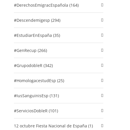
#DerechosEmigracEspañola (164)
#descendemigesp (294)
#EstudiarEnEspaña (35)
#GenRecup (266)
#GrupodobleR (342)
#HomologacestudEsp (25)
#IusSanguinisEsp (131)
#ServiciosDobleR (101)
12 octubre Fiesta Nacional de España (1)