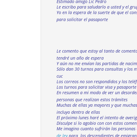
Estimado amigo Lic Pedro
Le escribo para saludarlo a usted y el gr
Yo en la espera de la suerte de que el c
para solicitar el pasaporte
Le comento que estoy al tanto de comenta
tendré un año de espera
Y aún no me envían las partidas de nacimi
Sólo dan 30 turnos para consultas y los m
cuc
Los correos no son respondidos y los tel
Los turnos para solicitar visa y pasaport
En resumen a mi modo de ver un desorden 
personas que realizan estos trámites
Muchas de ellas ya mayores y que muchas 
incluyo dentro de ellas
El próximo lunes haré el intento de averigua
Disculpe si lo agobio con con estos comen
Me imagino cuanto sufrirán las personas 
de ley
para los descendientes de emigran