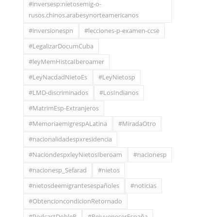
#inversesp:nietosemig-o-
rusos.chinos.arabesynorteamericanos
#inversionespn
#lecciones-p-examen-ccse
#LegalizarDocumCuba
#leyMemHistcaIberoamer
#LeyNacdadNietoEs
#LeyNietosp
#LMD-discriminados
#LosIndianos
#MatrimEsp-Extranjeros
#MemoriaemigrespALatina
#MiradaOtro
#nacionalidadespxresidencia
#NaciondespxleyNietosIberoam
#nacionesp
#nacionesp_Sefarad
#nietos
#nietosdeemigrantesespañoles
#noticias
#ObtencioncondicionRetornado
#PodcastDobleR
#RejuvenecerEspaña