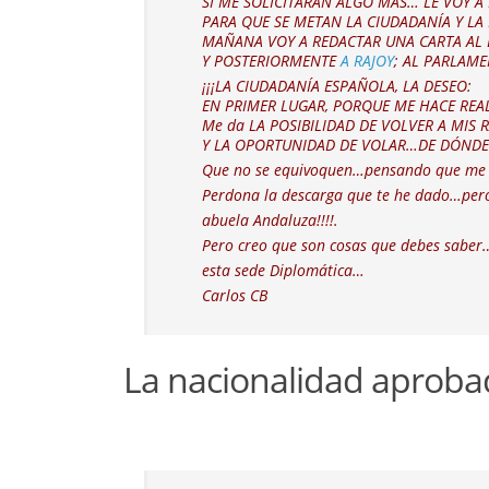
SI ME SOLICITARAN ALGO MÁS… LE VOY A 
PARA QUE SE METAN LA CIUDADANÍA Y LA 
MAÑANA VOY A REDACTAR UNA CARTA AL
Y POSTERIORMENTE
A RAJOY
; AL PARLAME
¡¡¡LA CIUDADANÍA ESPAÑOLA, LA DESEO:
EN PRIMER LUGAR, PORQUE ME HACE REA
Me da LA POSIBILIDAD DE VOLVER A MIS R
Y LA OPORTUNIDAD DE VOLAR…DE DÓNDE 
Que no se equivoquen…pensando que me va
Perdona la descarga que te he dado…pero
abuela Andaluza!!!!.
Pero creo que son cosas que debes sabe
esta sede Diplomática…
Carlos CB
La nacionalidad aprobad