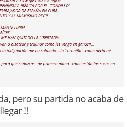
ESCRIBIR A SU MAJESTAD Y A RAJOY
PENÍNSULA IBÉRICA POR EL ‘FONDILLO’
 EMBAJADOR DE ESPAÑA EN CUBA…
NTO Y AL MISMÍSIMO REY!!!
LMENTE LIBRE!
AÍCES
ME HAN QUITADO LA LIBERTAD!!!
n a pisotear y trajinar como les venga en ganas!!…
 la indignación me ha colmado …la ‘coroniña’…como decía mi
r…para que conozcas…de primera mano…cómo están las cosas en
a, pero su partida no acaba de
llegar !!