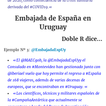
de 2020, como consecuencia de la crisis sanitaria
derivada del
#COVID19
.
«
Embajada de España en
Uruguay
Doble R dice…
Ejemplo Nº 3:
@EmbajadaEspUy
«
El
@MAECgob
, la
@EmbajadaEspUy
y el
Consulado en
#Montevideo
han gestionado junto con
@iberia
el vuelo que hoy permite el regreso a
#España
de 168 viajeros
, además de varias decenas de
europeos
, que se encontraban en
#Uruguay
.
«
«Los científicos, técnicos y militares españoles de
la
#CampañaAntártica
que actualmente se