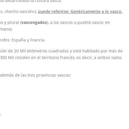
 ha desarrollado la cultura vasca.
s, «hecho vascón»),​
puede referirse: Genéricamente a lo vasco.
 y plural (
vascongados
), a los vascos o pueblo vasco; en
omano).
rofes: España y Francia.
nsión de 20 Mil kilómetros cuadrados y está habitado por más de
00 Mil residen en el territorio francés, es decir, a ambos lados
demás de las tres provincias vascas:
a