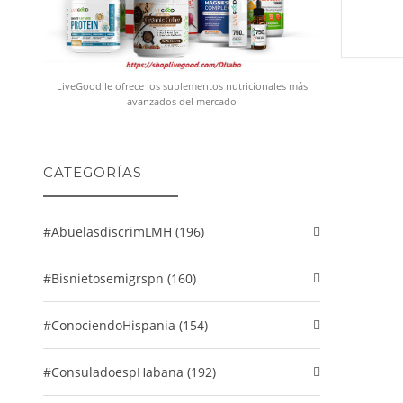
LiveGood le ofrece los suplementos nutricionales más
avanzados del mercado
CATEGORÍAS
#abuelasdiscrimLMH (196)
#Bisnietosemigrspn (160)
#conociendoHispania (154)
#consuladoespHabana (192)