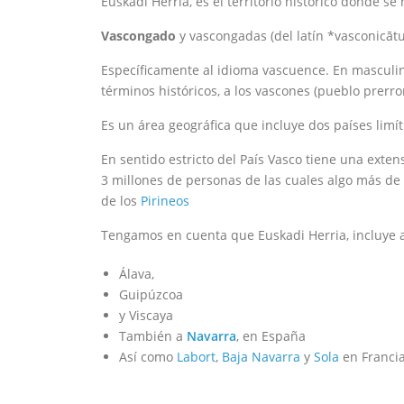
Euskadi Herria, es el territorio histórico donde se
Vascongado
y vascongadas (del latín *vasconicātu
Específicamente al idioma vascuence. En masculino
términos históricos, a los vascones (pueblo prerr
Es un área geográfica que incluye dos países limít
En sentido estricto del País Vasco tiene una exte
3 millones de personas de las cuales algo más de 3
de los
Pirineos
Tengamos en cuenta que Euskadi Herria, incluye a
Álava,
Guipúzcoa
y Viscaya
También a
Navarra
, en España
Así como
Labort
,
Baja Navarra
y
Sola
en Franci