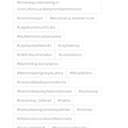
#inversesp:nietosemig-o-
rusos.chinos.arabesynorteamericanos
#inversionespn
#lecciones-p-examen-ccse
#LegalizarDocumCuba
#leyMemHistcaIberoamer
#LeyNacdadNietoEs
#LeyNietosp
#LMD-discriminados
#LosIndianos
#MatrimEsp-Extranjeros
#MemoriaemigrespALatina
#MiradaOtro
#nacionalidadespxresidencia
#NaciondespxleyNietosIberoam
#nacionesp
#nacionesp_Sefarad
#nietos
#nietosdeemigrantesespañoles
#noticias
#ObtencioncondicionRetornado
#PodcastDobleR
#RejuvenecerEspaña