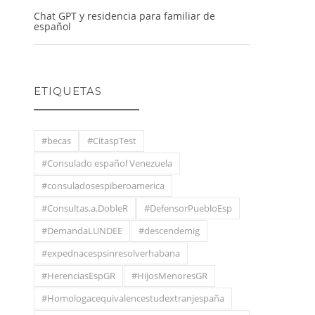
Chat GPT y residencia para familiar de
español
ETIQUETAS
#becas
#CitaspTest
#Consulado español Venezuela
#consuladosespiberoamerica
#Consultas.a.DobleR
#DefensorPuebloEsp
#DemandaLUNDEE
#descendemig
#expednacespsinresolverhabana
#HerenciasEspGR
#HijosMenoresGR
#Homologacequivalencestudextranjespaña