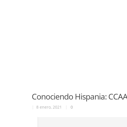
Conociendo Hispania: CCAA
|
8 enero, 2021
|
0