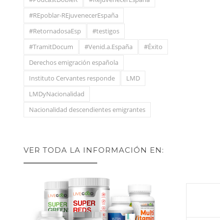
#REpoblar-REjuvenecerEspaña
#RetornadosaEsp
#testigos
#TramitDocum
#Venid.a.España
#Éxito
Derechos emigración española
Instituto Cervantes responde
LMD
LMDyNacionalidad
Nacionalidad descendientes emigrantes
VER TODA LA INFORMACIÓN EN: