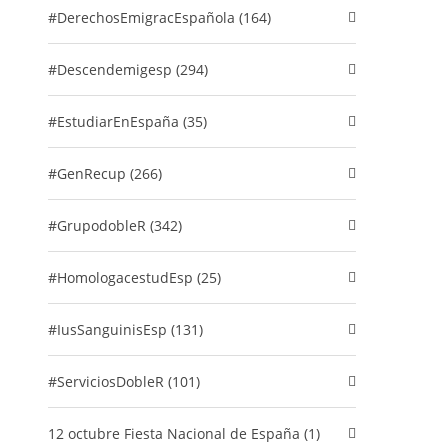
#DerechosEmigracEspañola (164)
#descendemigesp (294)
#EstudiarEnEspaña (35)
#GenRecup (266)
#GrupodobleR (342)
#HomologacestudEsp (25)
#IusSanguinisEsp (131)
#ServiciosDobleR (101)
12 octubre Fiesta Nacional de España (1)