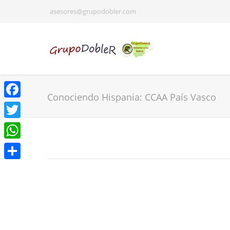
asesores@grupodobler.com
Conociendo Hispania: CCAA País Vasco
Facebook
Twitter
WhatsApp
Share