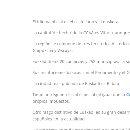
El idioma oficial es el castellano y el euskera.
La capital ‘de hecho’ de la CCAA es Vitoria, aunqu
La región se compone de tres territorios históric
Guipúzcoa y Viscaya.
Euskadi tiene 20 comarcas y 252 municipios. La su
Sus instituciones básicas son el Parlamento y el G
La ciudad más poblada de Euskadi es Bilbao
Tiene un régimen fiscal especial (al igual que la
C
propios impuestos.
Otro rasgo distintivo de Euskadi es su gran desar
españoles en la actualidad
Un dato revelador de este desarrollo es que en 20