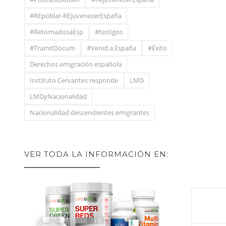
#REpoblar-REjuvenecerEspaña
#RetornadosaEsp
#testigos
#TramitDocum
#Venid.a.España
#Éxito
Derechos emigración española
Instituto Cervantes responde
LMD
LMDyNacionalidad
Nacionalidad descendientes emigrantes
VER TODA LA INFORMACIÓN EN: