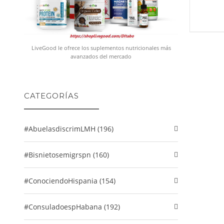
LiveGood le ofrece los suplementos nutricionales más
avanzados del mercado
CATEGORÍAS
#abuelasdiscrimLMH (196)
#Bisnietosemigrspn (160)
#conociendoHispania (154)
#consuladoespHabana (192)