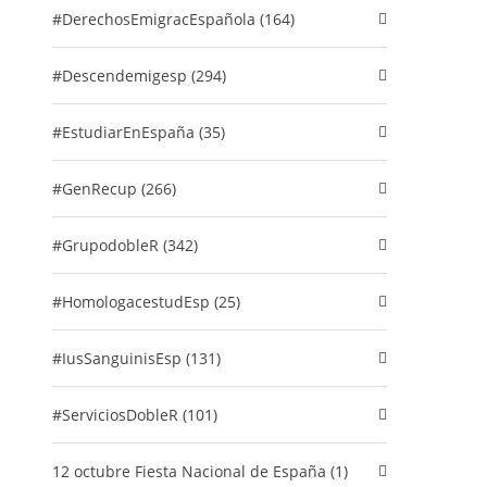
#DerechosEmigracEspañola (164)
#descendemigesp (294)
#EstudiarEnEspaña (35)
#GenRecup (266)
#GrupodobleR (342)
#HomologacestudEsp (25)
#IusSanguinisEsp (131)
#ServiciosDobleR (101)
12 octubre Fiesta Nacional de España (1)