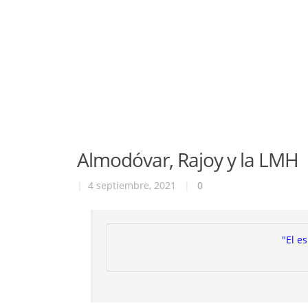
Almodóvar, Rajoy y la LMH
|
4 septiembre, 2021
|
0
"El e