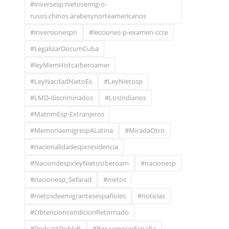
#inversesp:nietosemig-o-
rusos.chinos.arabesynorteamericanos
#inversionespn
#lecciones-p-examen-ccse
#LegalizarDocumCuba
#leyMemHistcaIberoamer
#LeyNacdadNietoEs
#LeyNietosp
#LMD-discriminados
#LosIndianos
#MatrimEsp-Extranjeros
#MemoriaemigrespALatina
#MiradaOtro
#nacionalidadespxresidencia
#NaciondespxleyNietosIberoam
#nacionesp
#nacionesp_Sefarad
#nietos
#nietosdeemigrantesespañoles
#noticias
#ObtencioncondicionRetornado
#PodcastDobleR
#RejuvenecerEspaña