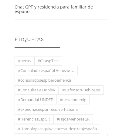
Chat GPT y residencia para familiar de
español
ETIQUETAS
#becas
#CitaspTest
#Consulado español Venezuela
#consuladosespiberoamerica
#Consultas.a.DobleR
#DefensorPuebloEsp
#DemandaLUNDEE
#descendemig
#expednacespsinresolverhabana
#HerenciasEspGR
#HijosMenoresGR
#Homologacequivalencestudextranjespaña