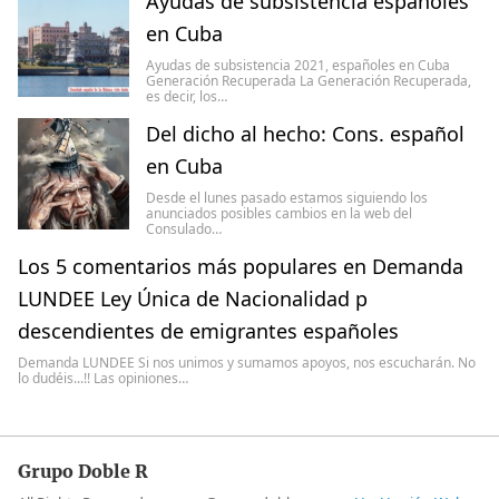
Ayudas de subsistencia españoles
en Cuba
Ayudas de subsistencia 2021, españoles en Cuba
Generación Recuperada La Generación Recuperada,
es decir, los…
Del dicho al hecho: Cons. español
en Cuba
Desde el lunes pasado estamos siguiendo los
anunciados posibles cambios en la web del
Consulado…
Los 5 comentarios más populares en Demanda
LUNDEE Ley Única de Nacionalidad p
descendientes de emigrantes españoles
Demanda LUNDEE Si nos unimos y sumamos apoyos, nos escucharán. No
lo dudéis...!! Las opiniones…
Grupo Doble R