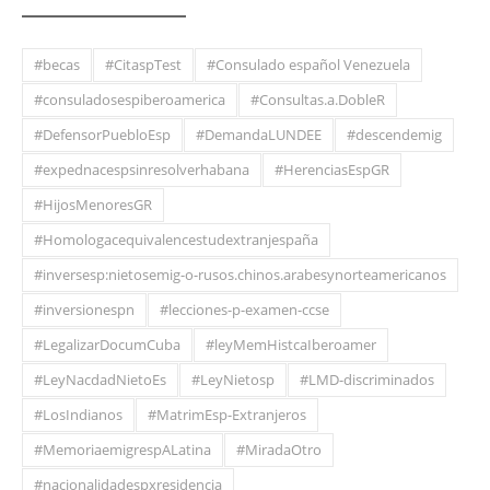
#becas
#CitaspTest
#Consulado español Venezuela
#consuladosespiberoamerica
#Consultas.a.DobleR
#DefensorPuebloEsp
#DemandaLUNDEE
#descendemig
#expednacespsinresolverhabana
#HerenciasEspGR
#HijosMenoresGR
#Homologacequivalencestudextranjespaña
#inversesp:nietosemig-o-rusos.chinos.arabesynorteamericanos
#inversionespn
#lecciones-p-examen-ccse
#LegalizarDocumCuba
#leyMemHistcaIberoamer
#LeyNacdadNietoEs
#LeyNietosp
#LMD-discriminados
#LosIndianos
#MatrimEsp-Extranjeros
#MemoriaemigrespALatina
#MiradaOtro
#nacionalidadespxresidencia