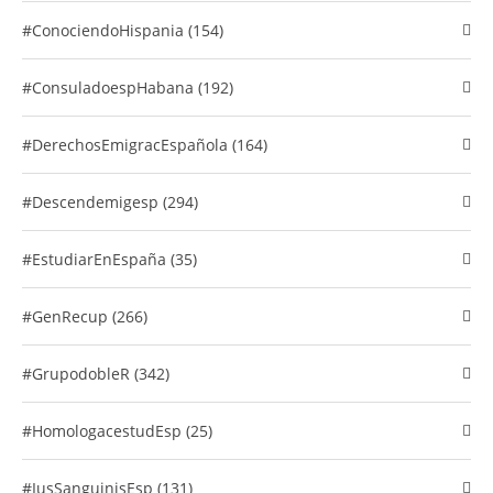
#conociendoHispania (154)
#consuladoespHabana (192)
#DerechosEmigracEspañola (164)
#descendemigesp (294)
#EstudiarEnEspaña (35)
#GenRecup (266)
#GrupodobleR (342)
#HomologacestudEsp (25)
#IusSanguinisEsp (131)