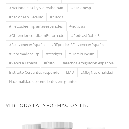
#NaciondespxleyNietosIberoam
#nacionesp
#nacionesp_Sefarad
#nietos
#nietosdeemigrantesespañoles
#noticias
#ObtencioncondicionRetornado
#PodcastDobleR
#RejuvenecerEspaña
#REpoblar-REjuvenecerEspaña
#RetornadosaEsp
#testigos
#TramitDocum
#Venid.a.España
#Éxito
Derechos emigración española
Instituto Cervantes responde
LMD
LMDyNacionalidad
Nacionalidad descendientes emigrantes
VER TODA LA INFORMACIÓN EN: