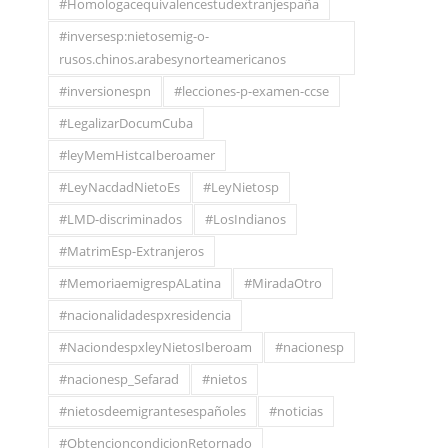
#Homologacequivalencestudextranjespaña
#inversesp:nietosemig-o-
rusos.chinos.arabesynorteamericanos
#inversionespn
#lecciones-p-examen-ccse
#LegalizarDocumCuba
#leyMemHistcaIberoamer
#LeyNacdadNietoEs
#LeyNietosp
#LMD-discriminados
#LosIndianos
#MatrimEsp-Extranjeros
#MemoriaemigrespALatina
#MiradaOtro
#nacionalidadespxresidencia
#NaciondespxleyNietosIberoam
#nacionesp
#nacionesp_Sefarad
#nietos
#nietosdeemigrantesespañoles
#noticias
#ObtencioncondicionRetornado