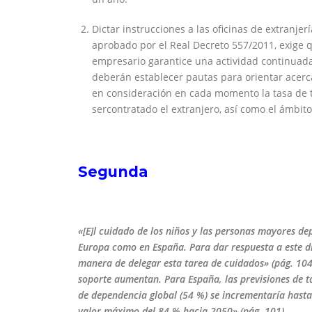
Dictar instrucciones a las oficinas de extranje
aprobado por el Real Decreto 557/2011, exige qu
empresario garantice una actividad continuada 
deberán establecer pautas para orientar acer
en consideración en cada momento la tasa de t
sercontratado el extranjero, así como el ámbito
Segunda
«[E]l cuidado de los niños y las personas mayores d
Europa como en España. Para dar
respuesta a este d
manera de delegar esta tarea de cuidados» (pág. 104)
soporte aumentan. Para España, las
previsiones de 
de
dependencia global (54 %) se incrementaría hasta
valor máximo del 84 % hacia 2050» (pág. 101).