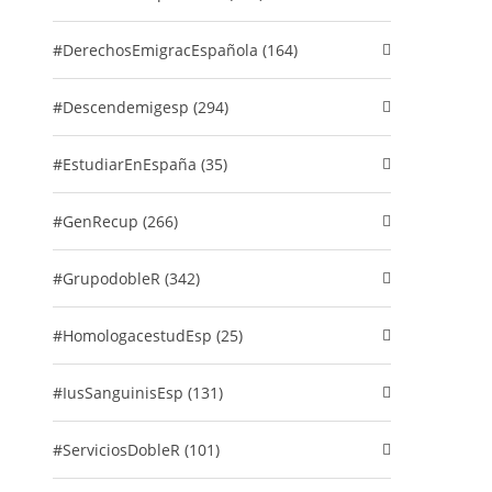
#DerechosEmigracEspañola (164)
#descendemigesp (294)
#EstudiarEnEspaña (35)
#GenRecup (266)
#GrupodobleR (342)
#HomologacestudEsp (25)
#IusSanguinisEsp (131)
#ServiciosDobleR (101)