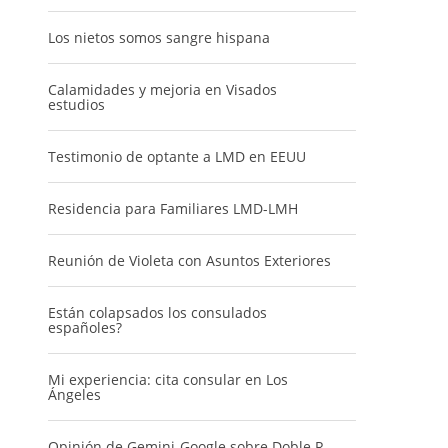
Los nietos somos sangre hispana
Calamidades y mejoria en Visados
estudios
Testimonio de optante a LMD en EEUU
Residencia para Familiares LMD-LMH
Reunión de Violeta con Asuntos Exteriores
Están colapsados los consulados
españoles?
Mi experiencia: cita consular en Los
Ángeles
Opinión de Gemini-Google sobre Doble R