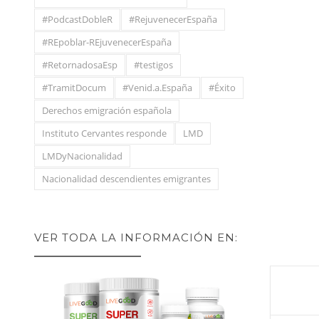
#PodcastDobleR
#RejuvenecerEspaña
#REpoblar-REjuvenecerEspaña
#RetornadosaEsp
#testigos
#TramitDocum
#Venid.a.España
#Éxito
Derechos emigración española
Instituto Cervantes responde
LMD
LMDyNacionalidad
Nacionalidad descendientes emigrantes
VER TODA LA INFORMACIÓN EN: