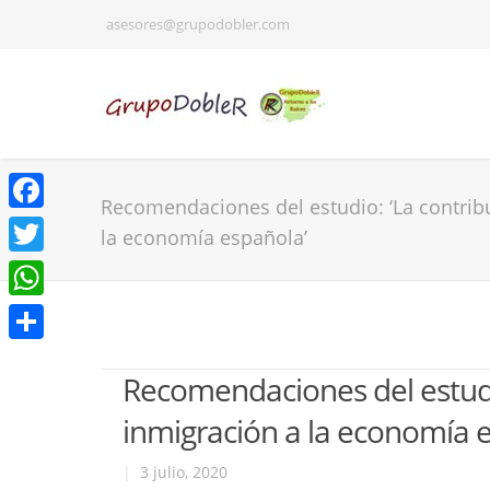
asesores@grupodobler.com
Recomendaciones del estudio: ‘La contrib
Facebook
la economía española’
Twitter
WhatsApp
Share
Recomendaciones del estudio
inmigración a la economía 
|
3 julio, 2020