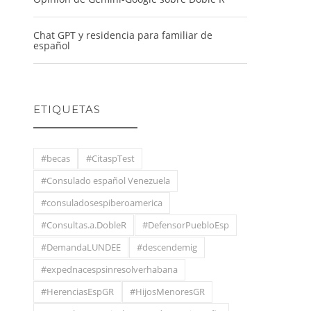
Chat GPT y residencia para familiar de
español
ETIQUETAS
#becas
#CitaspTest
#Consulado español Venezuela
#consuladosespiberoamerica
#Consultas.a.DobleR
#DefensorPuebloEsp
#DemandaLUNDEE
#descendemig
#expednacespsinresolverhabana
#HerenciasEspGR
#HijosMenoresGR