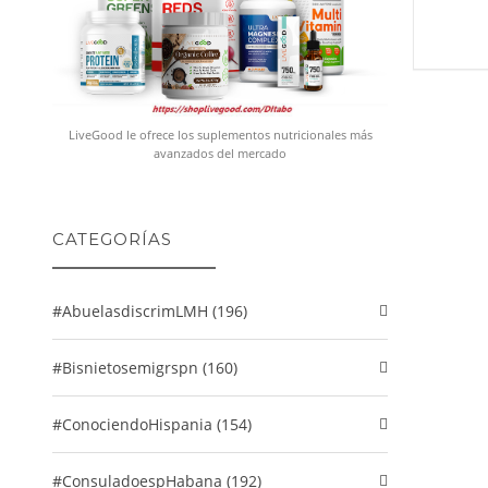
LiveGood le ofrece los suplementos nutricionales más
avanzados del mercado
CATEGORÍAS
#abuelasdiscrimLMH (196)
#Bisnietosemigrspn (160)
#conociendoHispania (154)
#consuladoespHabana (192)