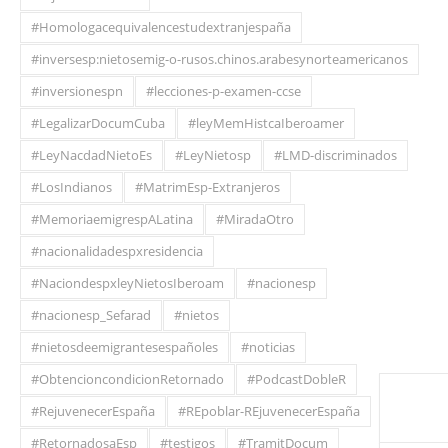
#Homologacequivalencestudextranjespaña
#inversesp:nietosemig-o-rusos.chinos.arabesynorteamericanos
#inversionespn
#lecciones-p-examen-ccse
#LegalizarDocumCuba
#leyMemHistcaIberoamer
#LeyNacdadNietoEs
#LeyNietosp
#LMD-discriminados
#LosIndianos
#MatrimEsp-Extranjeros
#MemoriaemigrespALatina
#MiradaOtro
#nacionalidadespxresidencia
#NaciondespxleyNietosIberoam
#nacionesp
#nacionesp_Sefarad
#nietos
#nietosdeemigrantesespañoles
#noticias
#ObtencioncondicionRetornado
#PodcastDobleR
#RejuvenecerEspaña
#REpoblar-REjuvenecerEspaña
#RetornadosaEsp
#testigos
#TramitDocum