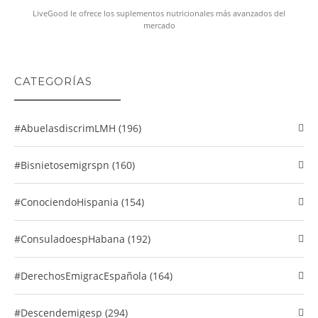
LiveGood le ofrece los suplementos nutricionales más avanzados del
mercado
CATEGORÍAS
#abuelasdiscrimLMH (196)
#Bisnietosemigrspn (160)
#conociendoHispania (154)
#consuladoespHabana (192)
#DerechosEmigracEspañola (164)
#descendemigesp (294)