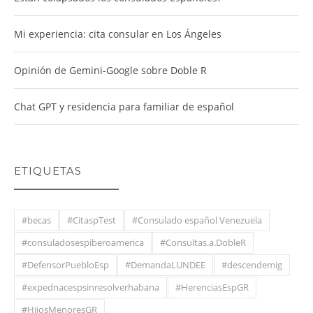
Mi experiencia: cita consular en Los Ángeles
Opinión de Gemini-Google sobre Doble R
Chat GPT y residencia para familiar de español
ETIQUETAS
#becas
#CitaspTest
#Consulado español Venezuela
#consuladosespiberoamerica
#Consultas.a.DobleR
#DefensorPuebloEsp
#DemandaLUNDEE
#descendemig
#expednacespsinresolverhabana
#HerenciasEspGR
#HijosMenoresGR