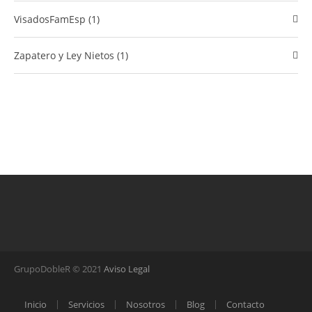
VisadosFamEsp (1)
Zapatero y Ley Nietos (1)
GrupoDobleR © 2021
Aviso Legal
Inicio
Servicios
Nosotros
Blog
Contacto