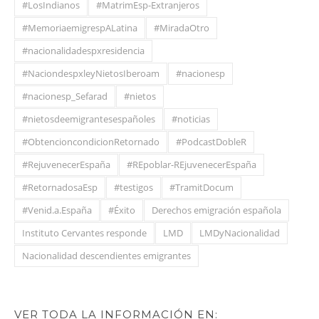
#LosIndianos
#MatrimEsp-Extranjeros
#MemoriaemigrespALatina
#MiradaOtro
#nacionalidadespxresidencia
#NaciondespxleyNietosIberoam
#nacionesp
#nacionesp_Sefarad
#nietos
#nietosdeemigrantesespañoles
#noticias
#ObtencioncondicionRetornado
#PodcastDobleR
#RejuvenecerEspaña
#REpoblar-REjuvenecerEspaña
#RetornadosaEsp
#testigos
#TramitDocum
#Venid.a.España
#Éxito
Derechos emigración española
Instituto Cervantes responde
LMD
LMDyNacionalidad
Nacionalidad descendientes emigrantes
VER TODA LA INFORMACIÓN EN: