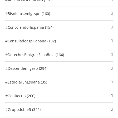
#Bisnietosemigrspn (160)
#conociendoHispania (154)
#consuladoespHabana (192)
#DerechosEmigracEspañola (164)
#descendemigesp (294)
#EstudiarEnEspaña (35)
#GenRecup (266)
#GrupodobleR (342)