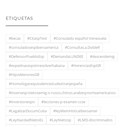
ETIQUETAS
#becas
#CitaspTest
#Consulado español Venezuela
#consuladosespiberoamerica
#Consultas.a.DobleR
#DefensorPuebloEsp
#DemandaLUNDEE
#descendemig
#expednacespsinresolverhabana
#HerenciasEspGR
#HijosMenoresGR
#Homologacequivalencestudextranjespaña
#inversesp:nietosemig-o-rusos.chinos.arabesynorteamericanos
#inversionespn
#lecciones-p-examen-ccse
#LegalizarDocumCuba
#leyMemHistcaIberoamer
#LeyNacdadNietoEs
#LeyNietosp
#LMD-discriminados