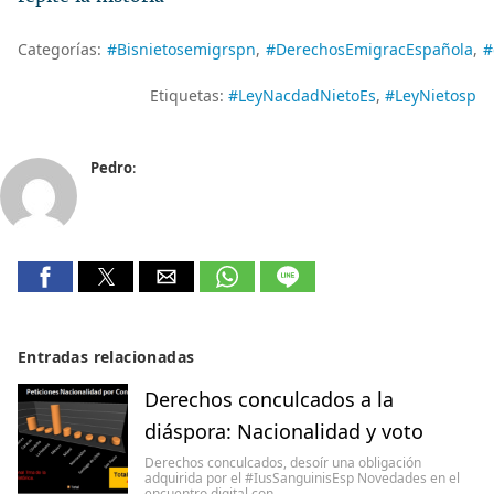
Categorías:
#Bisnietosemigrspn
#DerechosEmigracEspañola
#
Etiquetas:
#LeyNacdadNietoEs
#LeyNietosp
Pedro
:
Entradas relacionadas
Derechos conculcados a la
diáspora: Nacionalidad y voto
Derechos conculcados, desoír una obligación
adquirida por el #IusSanguinisEsp Novedades en el
encuentro digital con…